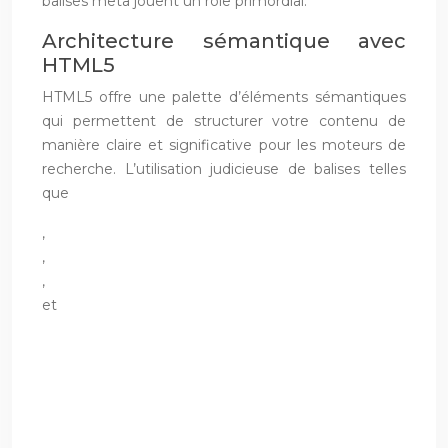
balises meta jouent un rôle primordial.
Architecture sémantique avec
HTML5
HTML5 offre une palette d’éléments sémantiques
qui permettent de structurer votre contenu de
manière claire et significative pour les moteurs de
recherche. L’utilisation judicieuse de balises telles
que
,
,
,
et
aide les robots à comprendre l’organisation de votre
page et à en extraire les informations importantes.