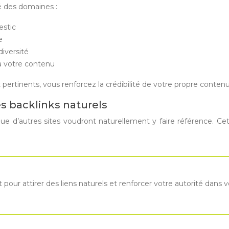
é des domaines :
estic
e
diversité
 à votre contenu
et pertinents, vous renforcez la crédibilité de votre propre cont
es backlinks naturels
que d’autres sites voudront naturellement y faire référence. Cet
 pour attirer des liens naturels et renforcer votre autorité dans