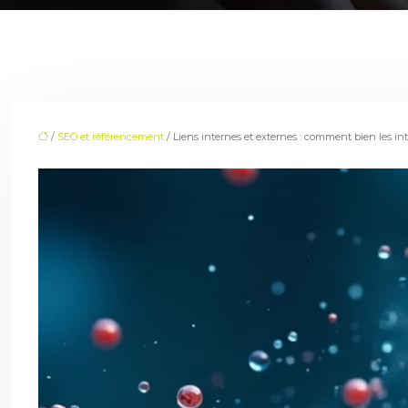
/
SEO et référencement
/ Liens internes et externes : comment bien les int