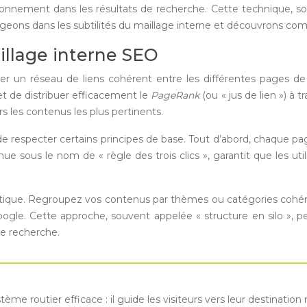
itionnement dans les résultats de recherche. Cette technique, so
ons dans les subtilités du maillage interne et découvrons commen
llage interne SEO
créer un réseau de liens cohérent entre les différentes pages 
t de distribuer efficacement le
PageRank
(ou « jus de lien ») à
rs les contenus les plus pertinents.
l de respecter certains principes de base. Tout d’abord, chaque pa
ue sous le nom de « règle des trois clics », garantit que les u
ématique. Regroupez vos contenus par thèmes ou catégories cohér
oogle. Cette approche, souvent appelée « structure en silo », p
de recherche.
e routier efficace : il guide les visiteurs vers leur destination 