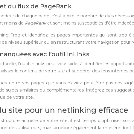
 et du flux de PageRank
deur de chaque page, c’est-à-dire le nombre de clics nécessaire
ent moins de
PageRank
et sont moins susceptibles d’être indexé
ng Frog et identifiez les pages importantes qui sont trop él
s de niveau supérieur ou en restructurant votre navigation pour r
manquées avec l’outil InLinks
cturelle, l’outil InLinks peut vous aider à identifier les opport
ur analyser le contenu de votre site et suggérer des liens interne
ques entre vos pages que vous n’aviez peut-être pas envisagée
de sujets similaires ou complémentaires. Intégrez ces suggesti
ue de votre site.
u site pour un netlinking efficace
ructure actuelle de votre site, il est temps d’optimiser son a
ation des utilisateurs, mais améliore également la manière do